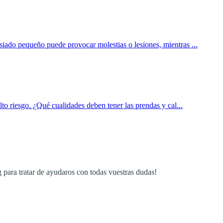
siado pequeño puede provocar molestias o lesiones, mientras ...
lto riesgo. ¿Qué cualidades deben tener las prendas y cal...
g para tratar de ayudaros con todas vuestras dudas!