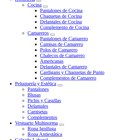
Cocina
Pantalones de Cocina
Chaquetas de Cocina
Delantales de Cocina
Complemento de Cocina
Camareros
Pantalones de Camarero
Camisas de Camarero
Polos de Camarero
Chalecos de Camarero
Americanas
Delantales de Camarero
Cardigans y Chaquetas de Punto
Complementos de Camarero
Peluquería y Estética
Pantalones
Blusas
Pichis y Casullas
Delantales
Camisetas
Complementos
Vestuario Multinorma
Ropa Ignífuga
Ropa Antiestática
Calzado Laboral