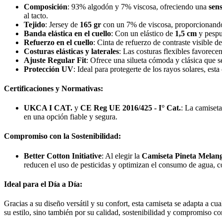
Composición
: 93% algodón y 7% viscosa, ofreciendo una
sen
al tacto.
Tejido
: Jersey de
165 gr
con un 7% de viscosa, proporcionan
Banda elástica en el cuello
: Con un elástico de
1,5 cm
y pespun
Refuerzo en el cuello
: Cinta de refuerzo de contraste visible d
Costuras elásticas y laterales
: Las costuras flexibles favorec
Ajuste Regular Fit
: Ofrece una silueta cómoda y clásica que s
Protección UV
: Ideal para protegerte de los rayos solares, est
Certificaciones y Normativas:
UKCA I CAT.
y
CE Reg UE 2016/425 - I° Cat.
: La camiseta
en una opción fiable y segura.
Compromiso con la Sostenibilidad:
Better Cotton Initiative
: Al elegir la
Camiseta Pineta Melan
reducen el uso de pesticidas y optimizan el consumo de agua, c
Ideal para el Día a Día:
Gracias a su diseño versátil y su confort, esta camiseta se adapta a cu
su estilo, sino también por su calidad, sostenibilidad y compromiso c