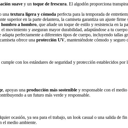
sación suave
y un
toque de frescura
. El algodón proporciona transpir
do una
textura ligera y cómoda
perfecta para la temporada de entretiem
te superior en la parte delantera, la camiseta garantiza un ajuste firme
e
hombro a hombro
, que añade un toque de estilo y resistencia en la par
en el movimiento y aseguran mayor durabilidad, adaptándose a tu cuerpo 
e adapta perfectamente a diferentes tipos de cuerpo, incluyendo tallas g
a camiseta ofrece una
protección UV
, manteniéndote cómodo y seguro du
 cumple con los estándares de seguridad y protección establecidos por 
ge
, apoyas una
producción más sostenible
y responsable con el medio
ontribuyendo a un futuro más verde y responsable.
alquier ocasión, ya sea para el trabajo, un look casual o una salida de f
on el medio ambiente.