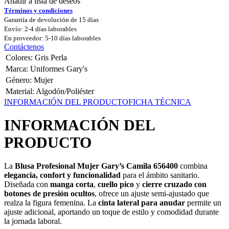
Añadir a lista de deseos
Términos y condiciones
Garantía de devolución de 15 días
Envío: 2-4 días laborables
En proveedor: 5-10 días laborables
Contáctenos
Colores
:
Gris Perla
Marca
:
Uniformes Gary's
Género
:
Mujer
Material
:
Algodón/Poliéster
INFORMACIÓN DEL PRODUCTO
FICHA TÉCNICA
INFORMACIÓN DEL
PRODUCTO
La
Blusa Profesional Mujer Gary’s Camila 656400
combina
elegancia, confort y funcionalidad
para el ámbito sanitario.
Diseñada con
manga corta
,
cuello pico
y
cierre cruzado con
botones de presión ocultos
, ofrece un ajuste semi-ajustado que
realza la figura femenina. La
cinta lateral para anudar
permite un
ajuste adicional, aportando un toque de estilo y comodidad durante
la jornada laboral.