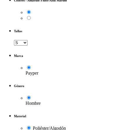
Colores
-
Amarillo Flúor/Azul Marino
Tallas
Marca
Payper
Género
Hombre
Material
Poliéster/Algodón