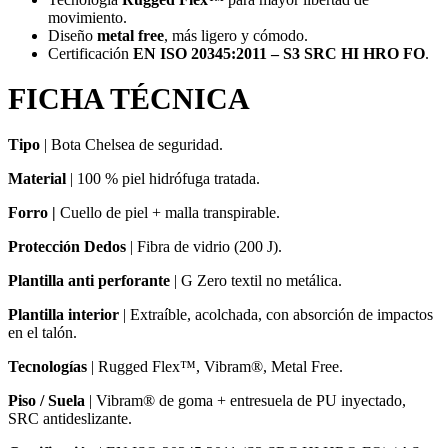
movimiento.
Diseño
metal free
, más ligero y cómodo.
Certificación
EN ISO 20345:2011 – S3 SRC HI HRO FO
.
FICHA TÉCNICA
Tipo
|
Bota Chelsea de seguridad.
Material
| 100 % piel hidrófuga tratada.
Forro |
Cuello de piel + malla transpirable.
Protección Dedos
| Fibra de vidrio (200 J).
Plantilla anti perforante
|
G Zero textil no metálica.
Plantilla interior
|
Extraíble, acolchada, con absorción de impactos
en el talón.
Tecnologías
|
Rugged Flex™, Vibram®, Metal Free.
Piso / Suela
| Vibram® de goma + entresuela de PU inyectado,
SRC antideslizante.