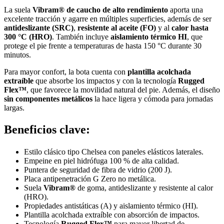
La suela
Vibram® de caucho de alto rendimiento
aporta una
excelente tracción y agarre en múltiples superficies, además de ser
antideslizante (SRC)
,
resistente al aceite (FO)
y al
calor hasta
300 °C (HRO)
. También incluye
aislamiento térmico HI
, que
protege el pie frente a temperaturas de hasta 150 °C durante 30
minutos.
Para mayor confort, la bota cuenta con
plantilla acolchada
extraíble
que absorbe los impactos y con la tecnología
Rugged
Flex™
, que favorece la movilidad natural del pie. Además, el diseño
sin componentes metálicos
la hace ligera y cómoda para jornadas
largas.
Beneficios clave:
Estilo clásico tipo Chelsea con paneles elásticos laterales.
Empeine en piel hidrófuga 100 % de alta calidad.
Puntera de seguridad de fibra de vidrio (200 J).
Placa antipenetración G Zero no metálica.
Suela
Vibram®
de goma, antideslizante y resistente al calor
(HRO).
Propiedades antistáticas (A) y aislamiento térmico (HI).
Plantilla acolchada extraíble con absorción de impactos.
Tecnología
Rugged Flex™
para mayor libertad de