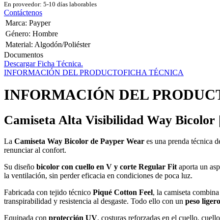
En proveedor: 5-10 días laborables
Contáctenos
Marca
:
Payper
Género
:
Hombre
Material
:
Algodón/Poliéster
Documentos
Descargar Ficha Técnica.
INFORMACIÓN DEL PRODUCTO
FICHA TÉCNICA
INFORMACIÓN DEL PRODUC
Camiseta Alta Visibilidad Way Bicolor
La
Camiseta Way Bicolor de Payper Wear
es una prenda técnica de
renunciar al confort.
Su diseño
bicolor con cuello en V y corte Regular Fit
aporta un asp
la ventilación, sin perder eficacia en condiciones de poca luz.
Fabricada con tejido técnico
Piqué Cotton Feel
, la camiseta combin
transpirabilidad y resistencia al desgaste. Todo ello con un
peso liger
Equipada con
protección UV
, costuras reforzadas en el cuello, cuel