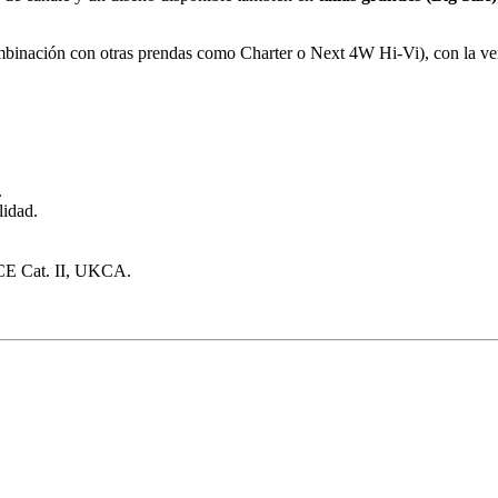
mbinación con otras prendas como Charter o Next 4W Hi-Vi), con la v
.
lidad.
 CE Cat. II, UKCA.