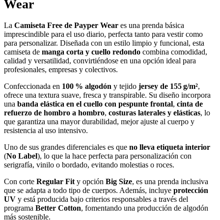
Wear
La
Camiseta Free de Payper Wear
es una prenda básica
imprescindible para el uso diario, perfecta tanto para vestir como
para personalizar. Diseñada con un estilo limpio y funcional, esta
camiseta de
manga corta y cuello redondo
combina comodidad,
calidad y versatilidad, convirtiéndose en una opción ideal para
profesionales, empresas y colectivos.
Confeccionada en
100 % algodón
y tejido
jersey de 155 g/m²
,
ofrece una textura suave, fresca y transpirable. Su diseño incorpora
una
banda elástica en el cuello con pespunte frontal
,
cinta de
refuerzo de hombro a hombro
,
costuras laterales y elásticas
, lo
que garantiza una mayor durabilidad, mejor ajuste al cuerpo y
resistencia al uso intensivo.
Uno de sus grandes diferenciales es que
no lleva etiqueta interior
(
No Label
), lo que la hace perfecta para personalización con
serigrafía, vinilo o bordado, evitando molestias o roces.
Con corte
Regular Fit
y opción
Big Size
, es una prenda inclusiva
que se adapta a todo tipo de cuerpos. Además, incluye
protección
UV
y está producida bajo criterios responsables a través del
programa
Better Cotton
, fomentando una producción de algodón
más sostenible.