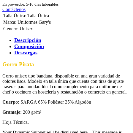
En proveedor: 5-10 días laborables
Contáctenos
Talla Única
:
Talla Única
Marca
:
Uniformes Gary's
Género
:
Unisex
Descripción
Composición
Descargas
Gorro Pirata
Gorro unisex tipo bandana, disponible en una gran variedad de
colores lisos. Modelo en talla única que cuenta con tiras de ajuste
traseras para anudar. Ideal como complemento para uniforme de
chef o cocinero en hostelería y restauración o comercio en general.
Cuerpo:
SARGA 65% Poliéster 35% Algodón
Gramaje:
200 gr/m²
Hoja Técnica.
Your Dynamic Snippet will be displayed here... This message is