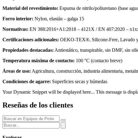
Material del revestimiento:
Espuma de nitrilo/poliuretano (base agu
Forro interior:
Nylon, elastán – galga 15
Normativas:
EN 388:2016+A1:2018 – 4121X / EN 407:2020 – x1xx
Certificaciones adicionales:
OEKO-TEX®, Silicone-Free, Lavado y s
Propiedades destacadas:
Antiestático, transpirable, sin DMF, sin sili
Temperatura máxima de contacto:
100 °C (contacto breve)
Áreas de uso:
Agricultura, construcción, industria alimentaria, metal
Condiciones de agarre:
Superficies secas y húmedas
Your Dynamic Snippet will be displayed here... This message is displa
Reseñas de los clientes
Explorar