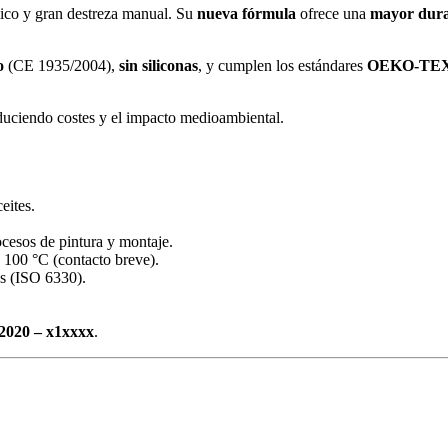
ico y gran destreza manual. Su
nueva fórmula
ofrece una
mayor dura
o
(CE 1935/2004),
sin siliconas
, y cumplen los estándares
OEKO-TEX
educiendo costes y el impacto medioambiental.
eites.
ocesos de pintura y montaje.
a 100 °C (contacto breve).
os (ISO 6330).
2020 – x1xxxx
.