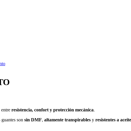
nto
TO
o entre
resistencia, confort y protección mecánica
.
os guantes son
sin DMF
,
altamente transpirables
y
resistentes a aceit