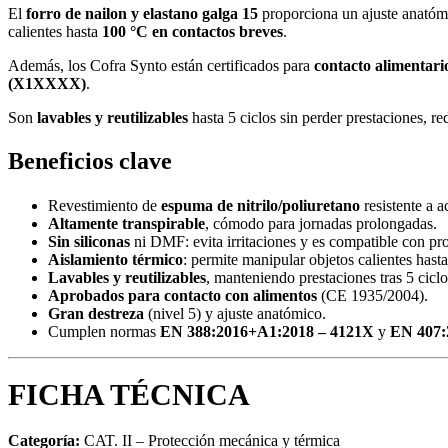
El
forro de nailon y elastano galga 15
proporciona un ajuste anatóm
calientes hasta
100 °C en contactos breves
.
Además, los Cofra Synto están certificados para
contacto alimentari
(X1XXXX)
.
Son
lavables y reutilizables
hasta 5 ciclos sin perder prestaciones, r
Beneficios clave
Revestimiento de
espuma de nitrilo/poliuretano
resistente a ac
Altamente transpirable
, cómodo para jornadas prolongadas.
Sin siliconas
ni DMF: evita irritaciones y es compatible con pr
Aislamiento térmico
: permite manipular objetos calientes hast
Lavables y reutilizables
, manteniendo prestaciones tras 5 cicl
Aprobados para contacto con alimentos
(CE 1935/2004).
Gran destreza
(nivel 5) y ajuste anatómico.
Cumplen normas
EN 388:2016+A1:2018 – 4121X
y
EN 407:
FICHA TÉCNICA
Categoría:
CAT. II – Protección mecánica y térmica