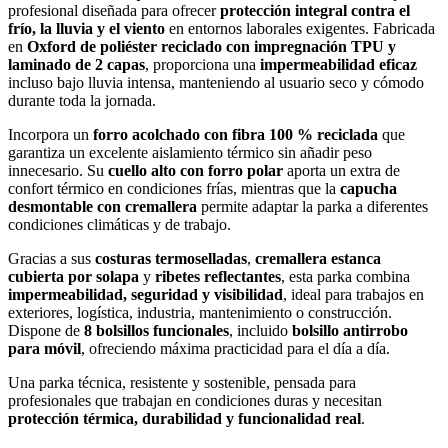
profesional diseñada para ofrecer
protección integral contra el
frío, la lluvia y el viento
en entornos laborales exigentes. Fabricada
en
Oxford de poliéster reciclado con impregnación TPU y
laminado de 2 capas
, proporciona una
impermeabilidad eficaz
incluso bajo lluvia intensa, manteniendo al usuario seco y cómodo
durante toda la jornada.
Incorpora un
forro acolchado con fibra 100 % reciclada
que
garantiza un excelente aislamiento térmico sin añadir peso
innecesario. Su
cuello alto con forro polar
aporta un extra de
confort térmico en condiciones frías, mientras que la
capucha
desmontable con cremallera
permite adaptar la parka a diferentes
condiciones climáticas y de trabajo.
Gracias a sus
costuras termoselladas
,
cremallera estanca
cubierta por solapa
y
ribetes reflectantes
, esta parka combina
impermeabilidad, seguridad y visibilidad
, ideal para trabajos en
exteriores, logística, industria, mantenimiento o construcción.
Dispone de
8 bolsillos funcionales
, incluido
bolsillo antirrobo
para móvil
, ofreciendo máxima practicidad para el día a día.
Una parka técnica, resistente y sostenible, pensada para
profesionales que trabajan en condiciones duras y necesitan
protección térmica, durabilidad y funcionalidad real
.