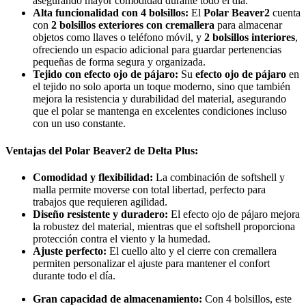
asegurando mayor comodidad durante todo el día.
Alta funcionalidad con 4 bolsillos:
El
Polar Beaver2
cuenta
con
2 bolsillos exteriores
con cremallera
para almacenar
objetos como llaves o teléfono móvil, y
2 bolsillos interiores
,
ofreciendo un espacio adicional para guardar pertenencias
pequeñas de forma segura y organizada.
Tejido con efecto ojo de pájaro:
Su
efecto ojo de pájaro
en
el tejido no solo aporta un toque moderno, sino que también
mejora la resistencia y durabilidad del material, asegurando
que el polar se mantenga en excelentes condiciones incluso
con un uso constante.
Ventajas del Polar Beaver2 de Delta Plus:
Comodidad y flexibilidad:
La combinación de softshell y
malla permite moverse con total libertad, perfecto para
trabajos que requieren agilidad.
Diseño resistente y duradero:
El efecto ojo de pájaro mejora
la robustez del material, mientras que el softshell proporciona
protección contra el viento y la humedad.
Ajuste perfecto:
El cuello alto y el cierre con cremallera
permiten personalizar el ajuste para mantener el confort
durante todo el día.
Gran capacidad de almacenamiento:
Con 4 bolsillos, este