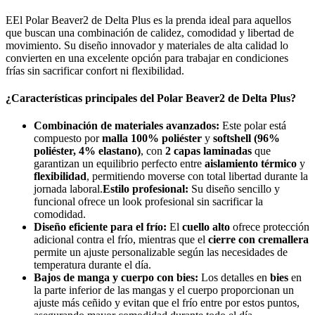
EEl Polar Beaver2 de Delta Plus es la prenda ideal para aquellos
que buscan una combinación de calidez, comodidad y libertad de
movimiento. Su diseño innovador y materiales de alta calidad lo
convierten en una excelente opción para trabajar en condiciones
frías sin sacrificar confort ni flexibilidad.
¿Características principales del Polar Beaver2 de Delta Plus?
Combinación de materiales avanzados:
Este polar está
compuesto por
malla 100% poliéster
y
softshell (96%
poliéster, 4% elastano)
, con
2 capas laminadas
que
garantizan un equilibrio perfecto entre
aislamiento térmico
y
flexibilidad
, permitiendo moverse con total libertad durante la
jornada laboral.
Estilo profesional:
Su diseño sencillo y
funcional ofrece un look profesional sin sacrificar la
comodidad.
Diseño eficiente para el frío:
El
cuello alto
ofrece protección
adicional contra el frío, mientras que el
cierre con cremallera
permite un ajuste personalizable según las necesidades de
temperatura durante el día.
Bajos de manga y cuerpo con bies:
Los detalles en
bies
en
la parte inferior de las mangas y el cuerpo proporcionan un
ajuste más ceñido y evitan que el frío entre por estos puntos,