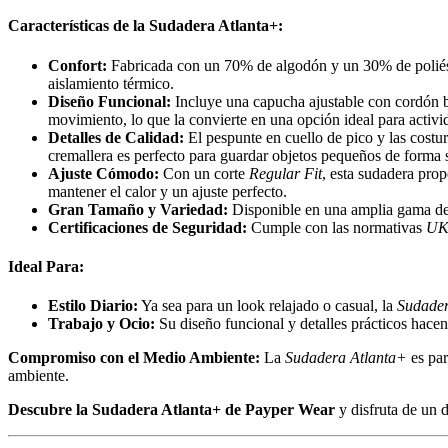
Características de la Sudadera Atlanta+:
Confort:
Fabricada con un 70% de algodón y un 30% de poliéste
aislamiento térmico.
Diseño Funcional:
Incluye una capucha ajustable con cordón b
movimiento, lo que la convierte en una opción ideal para activid
Detalles de Calidad:
El pespunte en cuello de pico y las costu
cremallera es perfecto para guardar objetos pequeños de forma 
Ajuste Cómodo:
Con un corte
Regular Fit
, esta sudadera prop
mantener el calor y un ajuste perfecto.
Gran Tamaño y Variedad:
Disponible en una amplia gama de 
Certificaciones de Seguridad:
Cumple con las normativas
UK
Ideal Para:
Estilo Diario:
Ya sea para un look relajado o casual, la
Sudader
Trabajo y Ocio:
Su diseño funcional y detalles prácticos hacen 
Compromiso con el Medio Ambiente:
La
Sudadera Atlanta+
es par
ambiente.
Descubre la Sudadera Atlanta+ de Payper Wear
y disfruta de un d