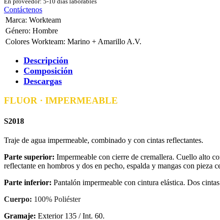
En proveedor: 5-10 días laborables
Contáctenos
Marca
:
Workteam
Género
:
Hombre
Colores Workteam
:
Marino + Amarillo A.V.
Descripción
Composición
Descargas
FLUOR · IMPERMEABLE
S2018
Traje de agua impermeable, combinado y con cintas reflectantes.
Parte superior:
Impermeable con cierre de cremallera. Cuello alto con
reflectante en hombros y dos en pecho, espalda y mangas con pieza centr
Parte inferior:
Pantalón impermeable con cintura elástica. Dos cintas re
Cuerpo:
100% Poliéster
Gramaje:
Exterior 135 / Int. 60.