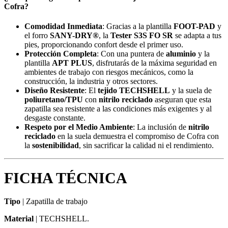
Cofra?
Comodidad Inmediata
: Gracias a la plantilla
FOOT-PAD
y
el forro
SANY-DRY®
, la
Tester S3S FO SR
se adapta a tus
pies, proporcionando confort desde el primer uso.
Protección Completa
: Con una puntera de
aluminio
y la
plantilla
APT PLUS
, disfrutarás de la máxima seguridad en
ambientes de trabajo con riesgos mecánicos, como la
construcción, la industria y otros sectores.
Diseño Resistente
: El
tejido TECHSHELL
y la suela de
poliuretano/TPU
con
nitrilo reciclado
aseguran que esta
zapatilla sea resistente a las condiciones más exigentes y al
desgaste constante.
Respeto por el Medio Ambiente
: La inclusión de
nitrilo
reciclado
en la suela demuestra el compromiso de Cofra con
la
sostenibilidad
, sin sacrificar la calidad ni el rendimiento.
FICHA TÉCNICA
Tipo
|
Zapatilla de trabajo
Material
| TECHSHELL.