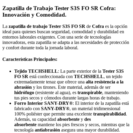
Zapatilla de Trabajo Tester S3S FO SR Cofra:
Innovación y Comodidad.
La
zapatilla de trabajo Tester S3S FO SR
de
Cofra
es la opción
ideal para quienes buscan seguridad, comodidad y durabilidad en
entornos laborales exigentes. Con una serie de tecnologías
innovadoras, esta zapatilla se adapta a las necesidades de protección
y confort durante toda la jornada laboral.
Características Principales:
Tejido TECHSHELL
: La parte exterior de la
Tester S3S
FO SR
está confeccionada con
TECHSHELL
, un tejido
extremadamente tenaz que ofrece una
alta resistencia a la
abrasión
y los tirones. Este material, además de ser
hidrófugo
(resistente al agua), es
transpirable
, manteniendo
tus pies secos y cómodos durante largas horas de trabajo.
Forro Interior SANY-DRY®
: El interior de la zapatilla está
fabricado con
SANY-DRY®
, un material tridimensional
100% poliéster que permite una excelente
transpirabilidad
.
Además, su capacidad
absorbente
y
des
absorbente
mantiene los pies frescos y secos, mientras que la
tecnología
antiabrasión
asegura una mayor durabilidad.