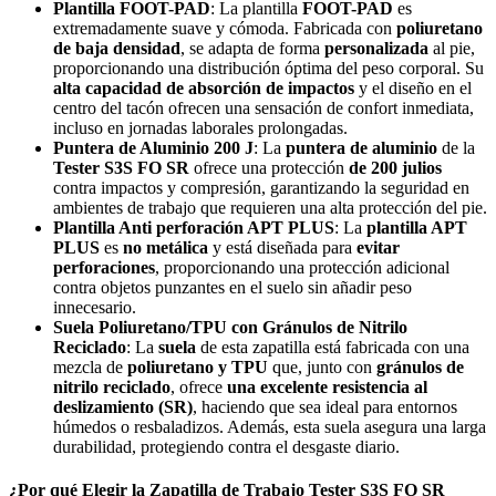
Plantilla FOOT-PAD
: La plantilla
FOOT-PAD
es
extremadamente suave y cómoda. Fabricada con
poliuretano
de baja densidad
, se adapta de forma
personalizada
al pie,
proporcionando una distribución óptima del peso corporal. Su
alta capacidad de absorción de impactos
y el diseño en el
centro del tacón ofrecen una sensación de confort inmediata,
incluso en jornadas laborales prolongadas.
Puntera de Aluminio 200 J
: La
puntera de aluminio
de la
Tester S3S FO SR
ofrece una protección
de 200 julios
contra impactos y compresión, garantizando la seguridad en
ambientes de trabajo que requieren una alta protección del pie.
Plantilla Anti perforación APT PLUS
: La
plantilla APT
PLUS
es
no metálica
y está diseñada para
evitar
perforaciones
, proporcionando una protección adicional
contra objetos punzantes en el suelo sin añadir peso
innecesario.
Suela Poliuretano/TPU con Gránulos de Nitrilo
Reciclado
: La
suela
de esta zapatilla está fabricada con una
mezcla de
poliuretano y TPU
que, junto con
gránulos de
nitrilo reciclado
, ofrece
una excelente resistencia al
deslizamiento (SR)
, haciendo que sea ideal para entornos
húmedos o resbaladizos. Además, esta suela asegura una larga
durabilidad, protegiendo contra el desgaste diario.
¿Por qué Elegir la Zapatilla de Trabajo Tester S3S FO SR