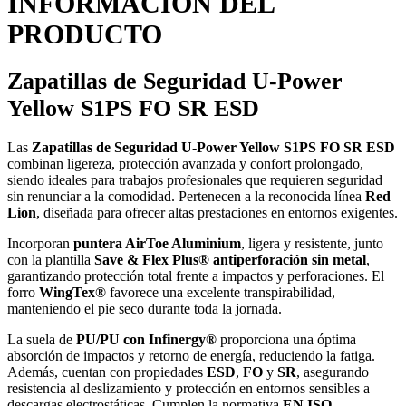
INFORMACIÓN DEL
PRODUCTO
Zapatillas de Seguridad U-Power
Yellow S1PS FO SR ESD
Las
Zapatillas de Seguridad U-Power Yellow S1PS FO SR ESD
combinan ligereza, protección avanzada y confort prolongado,
siendo ideales para trabajos profesionales que requieren seguridad
sin renunciar a la comodidad. Pertenecen a la reconocida línea
Red
Lion
, diseñada para ofrecer altas prestaciones en entornos exigentes.
Incorporan
puntera AirToe Aluminium
, ligera y resistente, junto
con la plantilla
Save & Flex Plus® antiperforación sin metal
,
garantizando protección total frente a impactos y perforaciones. El
forro
WingTex®
favorece una excelente transpirabilidad,
manteniendo el pie seco durante toda la jornada.
La suela de
PU/PU con Infinergy®
proporciona una óptima
absorción de impactos y retorno de energía, reduciendo la fatiga.
Además, cuentan con propiedades
ESD
,
FO
y
SR
, asegurando
resistencia al deslizamiento y protección en entornos sensibles a
descargas electrostáticas. Cumplen la normativa
EN ISO