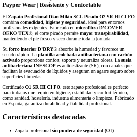
Payper Wear | Resistente y Confortable
El
Zapato Profesional Dian Milán SCL Picado O2 SR HI CI FO
combina
comodidad, higiene y seguridad
, ideal para entornos
profesionales exigentes. Fabricado en
microfibra D’COVER
OEKO-TEX®
, el corte picado permite
mayor transpirabilidad
,
manteniendo el pie fresco y seco durante toda la jornada.
Su
forro interior D’DRY®
absorbe la humedad y favorece un
secado rápido. La
plantilla acolchada antibacteriana con carbón
activado
proporciona confort, soporte y neutraliza olores. La
suela
antibacteriana INESCOP
es antideslizante (SR), con canales que
facilitan la evacuación de líquidos y aseguran un agarre seguro sobre
superficies húmedas.
Certificado
O1 SR HI CI FO
, este zapato profesional es perfecto
para trabajos que requieren higiene, estabilidad y confort térmico,
como sanidad, hostelería, industria alimentaria o limpieza. Fabricado
en España, garantiza durabilidad y fiabilidad profesional.
Características destacadas
Zapato profesional
sin puntera de seguridad (O1)