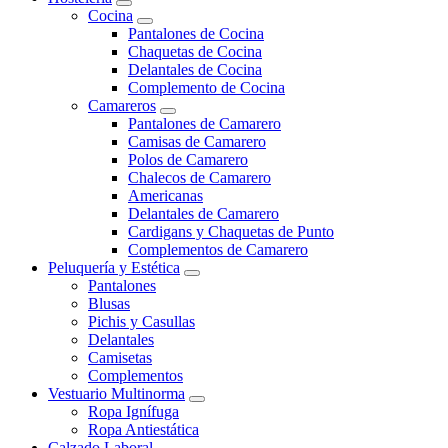
Cocina
Pantalones de Cocina
Chaquetas de Cocina
Delantales de Cocina
Complemento de Cocina
Camareros
Pantalones de Camarero
Camisas de Camarero
Polos de Camarero
Chalecos de Camarero
Americanas
Delantales de Camarero
Cardigans y Chaquetas de Punto
Complementos de Camarero
Peluquería y Estética
Pantalones
Blusas
Pichis y Casullas
Delantales
Camisetas
Complementos
Vestuario Multinorma
Ropa Ignífuga
Ropa Antiestática
Calzado Laboral