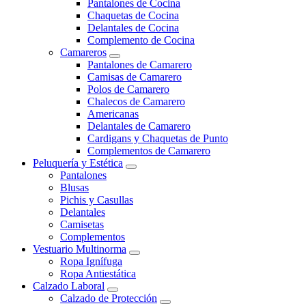
Pantalones de Cocina
Chaquetas de Cocina
Delantales de Cocina
Complemento de Cocina
Camareros
Pantalones de Camarero
Camisas de Camarero
Polos de Camarero
Chalecos de Camarero
Americanas
Delantales de Camarero
Cardigans y Chaquetas de Punto
Complementos de Camarero
Peluquería y Estética
Pantalones
Blusas
Pichis y Casullas
Delantales
Camisetas
Complementos
Vestuario Multinorma
Ropa Ignífuga
Ropa Antiestática
Calzado Laboral
Calzado de Protección