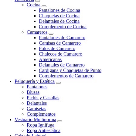
Cocina
Pantalones de Cocina
Chaquetas de Cocina
Delantales de Cocina
Complemento de Cocina
Camareros
Pantalones de Camarero
Camisas de Camarero
Polos de Camarero
Chalecos de Camarero
Americanas
Delantales de Camarero
Cardigans y Chaquetas de Punto
Complementos de Camarero
Peluquería y Estética
Pantalones
Blusas
Pichis y Casullas
Delantales
Camisetas
Complementos
Vestuario Multinorma
Ropa Ignífuga
Ropa Antiestática
Calzado Laboral