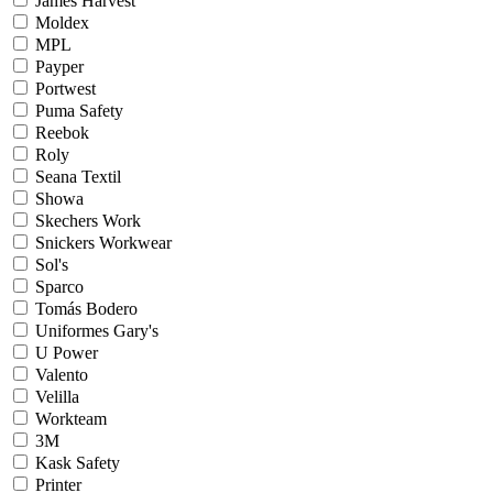
James Harvest
Moldex
MPL
Payper
Portwest
Puma Safety
Reebok
Roly
Seana Textil
Showa
Skechers Work
Snickers Workwear
Sol's
Sparco
Tomás Bodero
Uniformes Gary's
U Power
Valento
Velilla
Workteam
3M
Kask Safety
Printer