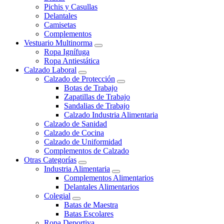
Pichis y Casullas
Delantales
Camisetas
Complementos
Vestuario Multinorma
Ropa Ignífuga
Ropa Antiestática
Calzado Laboral
Calzado de Protección
Botas de Trabajo
Zapatillas de Trabajo
Sandalias de Trabajo
Calzado Industria Alimentaria
Calzado de Sanidad
Calzado de Cocina
Calzado de Uniformidad
Complementos de Calzado
Otras Categorías
Industria Alimentaria
Complementos Alimentarios
Delantales Alimentarios
Colegial
Batas de Maestra
Batas Escolares
Ropa Deportiva