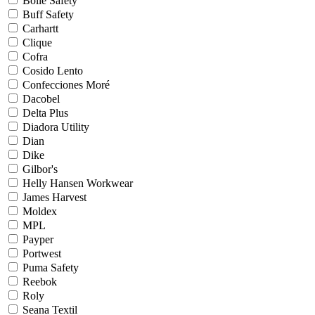
Bollé Safety
Buff Safety
Carhartt
Clique
Cofra
Cosido Lento
Confecciones Moré
Dacobel
Delta Plus
Diadora Utility
Dian
Dike
Gilbor's
Helly Hansen Workwear
James Harvest
Moldex
MPL
Payper
Portwest
Puma Safety
Reebok
Roly
Seana Textil