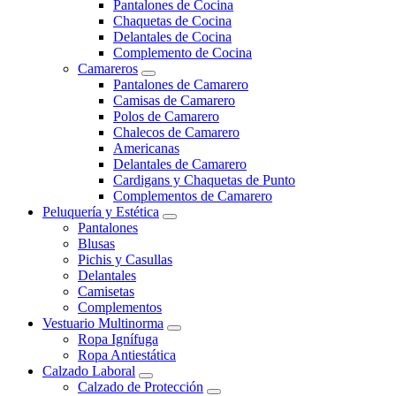
Pantalones de Cocina
Chaquetas de Cocina
Delantales de Cocina
Complemento de Cocina
Camareros
Pantalones de Camarero
Camisas de Camarero
Polos de Camarero
Chalecos de Camarero
Americanas
Delantales de Camarero
Cardigans y Chaquetas de Punto
Complementos de Camarero
Peluquería y Estética
Pantalones
Blusas
Pichis y Casullas
Delantales
Camisetas
Complementos
Vestuario Multinorma
Ropa Ignífuga
Ropa Antiestática
Calzado Laboral
Calzado de Protección