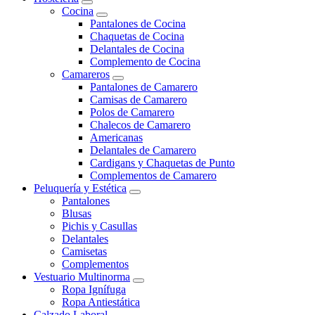
Cocina
Pantalones de Cocina
Chaquetas de Cocina
Delantales de Cocina
Complemento de Cocina
Camareros
Pantalones de Camarero
Camisas de Camarero
Polos de Camarero
Chalecos de Camarero
Americanas
Delantales de Camarero
Cardigans y Chaquetas de Punto
Complementos de Camarero
Peluquería y Estética
Pantalones
Blusas
Pichis y Casullas
Delantales
Camisetas
Complementos
Vestuario Multinorma
Ropa Ignífuga
Ropa Antiestática
Calzado Laboral