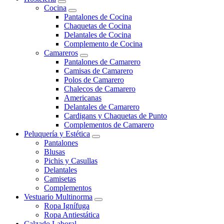
Cocina
Pantalones de Cocina
Chaquetas de Cocina
Delantales de Cocina
Complemento de Cocina
Camareros
Pantalones de Camarero
Camisas de Camarero
Polos de Camarero
Chalecos de Camarero
Americanas
Delantales de Camarero
Cardigans y Chaquetas de Punto
Complementos de Camarero
Peluquería y Estética
Pantalones
Blusas
Pichis y Casullas
Delantales
Camisetas
Complementos
Vestuario Multinorma
Ropa Ignífuga
Ropa Antiestática
Calzado Laboral