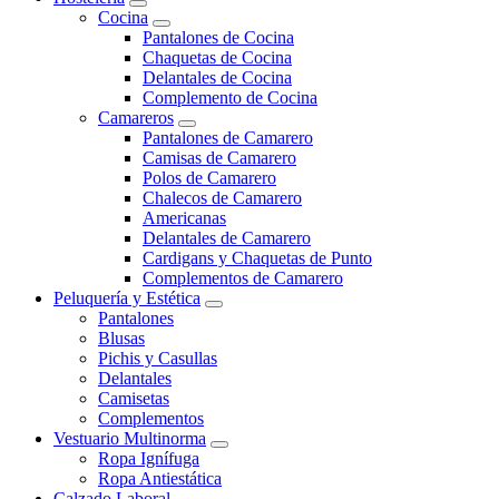
Cocina
Pantalones de Cocina
Chaquetas de Cocina
Delantales de Cocina
Complemento de Cocina
Camareros
Pantalones de Camarero
Camisas de Camarero
Polos de Camarero
Chalecos de Camarero
Americanas
Delantales de Camarero
Cardigans y Chaquetas de Punto
Complementos de Camarero
Peluquería y Estética
Pantalones
Blusas
Pichis y Casullas
Delantales
Camisetas
Complementos
Vestuario Multinorma
Ropa Ignífuga
Ropa Antiestática
Calzado Laboral