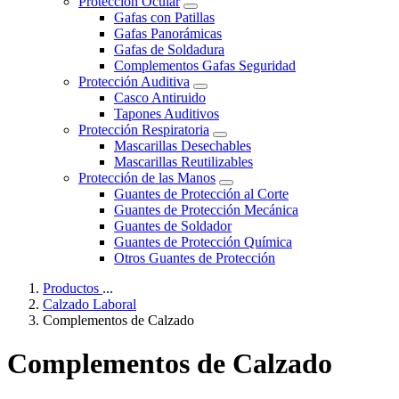
Protección Ocular
Gafas con Patillas
Gafas Panorámicas
Gafas de Soldadura
Complementos Gafas Seguridad
Protección Auditiva
Casco Antiruido
Tapones Auditivos
Protección Respiratoria
Mascarillas Desechables
Mascarillas Reutilizables
Protección de las Manos
Guantes de Protección al Corte
Guantes de Protección Mecánica
Guantes de Soldador
Guantes de Protección Química
Otros Guantes de Protección
Productos
...
Calzado Laboral
Complementos de Calzado
Complementos de Calzado