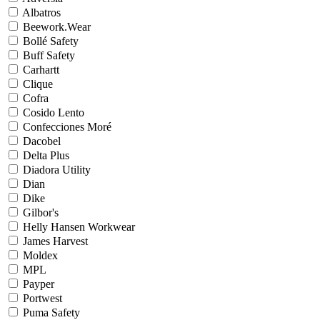
Albatros
Beework.Wear
Bollé Safety
Buff Safety
Carhartt
Clique
Cofra
Cosido Lento
Confecciones Moré
Dacobel
Delta Plus
Diadora Utility
Dian
Dike
Gilbor's
Helly Hansen Workwear
James Harvest
Moldex
MPL
Payper
Portwest
Puma Safety