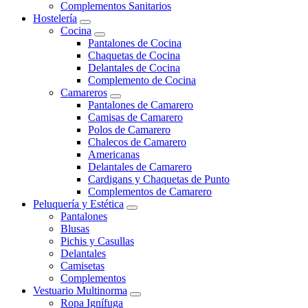
Complementos Sanitarios
Hostelería
Cocina
Pantalones de Cocina
Chaquetas de Cocina
Delantales de Cocina
Complemento de Cocina
Camareros
Pantalones de Camarero
Camisas de Camarero
Polos de Camarero
Chalecos de Camarero
Americanas
Delantales de Camarero
Cardigans y Chaquetas de Punto
Complementos de Camarero
Peluquería y Estética
Pantalones
Blusas
Pichis y Casullas
Delantales
Camisetas
Complementos
Vestuario Multinorma
Ropa Ignífuga