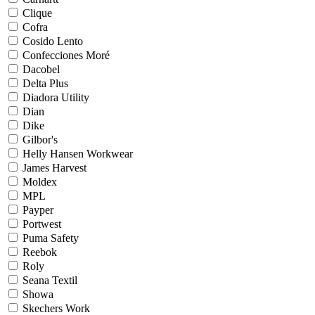
Clique
Cofra
Cosido Lento
Confecciones Moré
Dacobel
Delta Plus
Diadora Utility
Dian
Dike
Gilbor's
Helly Hansen Workwear
James Harvest
Moldex
MPL
Payper
Portwest
Puma Safety
Reebok
Roly
Seana Textil
Showa
Skechers Work