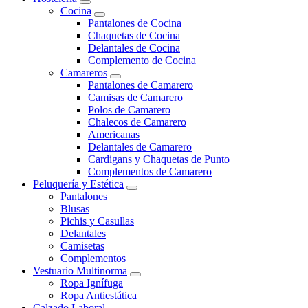
Cocina
Pantalones de Cocina
Chaquetas de Cocina
Delantales de Cocina
Complemento de Cocina
Camareros
Pantalones de Camarero
Camisas de Camarero
Polos de Camarero
Chalecos de Camarero
Americanas
Delantales de Camarero
Cardigans y Chaquetas de Punto
Complementos de Camarero
Peluquería y Estética
Pantalones
Blusas
Pichis y Casullas
Delantales
Camisetas
Complementos
Vestuario Multinorma
Ropa Ignífuga
Ropa Antiestática
Calzado Laboral