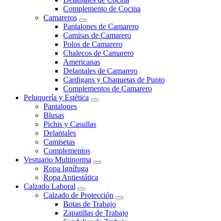
Complemento de Cocina
Camareros
Pantalones de Camarero
Camisas de Camarero
Polos de Camarero
Chalecos de Camarero
Americanas
Delantales de Camarero
Cardigans y Chaquetas de Punto
Complementos de Camarero
Peluquería y Estética
Pantalones
Blusas
Pichis y Casullas
Delantales
Camisetas
Complementos
Vestuario Multinorma
Ropa Ignífuga
Ropa Antiestática
Calzado Laboral
Calzado de Protección
Botas de Trabajo
Zapatillas de Trabajo