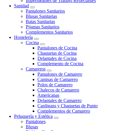
Impermeables de Trabajo Reflectantes
Sanidad
Pantalones Sanitarios
Blusas Sanitarias
Batas Sanitarias
Pijamas Sanitarios
Complementos Sanitarios
Hostelería
Cocina
Pantalones de Cocina
Chaquetas de Cocina
Delantales de Cocina
Complemento de Cocina
Camareros
Pantalones de Camarero
Camisas de Camarero
Polos de Camarero
Chalecos de Camarero
Americanas
Delantales de Camarero
Cardigans y Chaquetas de Punto
Complementos de Camarero
Peluquería y Estética
Pantalones
Blusas