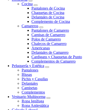
Cocina
Pantalones de Cocina
Chaquetas de Cocina
Delantales de Cocina
Complemento de Cocina
Camareros
Pantalones de Camarero
Camisas de Camarero
Polos de Camarero
Chalecos de Camarero
Americanas
Delantales de Camarero
Cardigans y Chaquetas de Punto
Complementos de Camarero
Peluquería y Estética
Pantalones
Blusas
Pichis y Casullas
Delantales
Camisetas
Complementos
Vestuario Multinorma
Ropa Ignífuga
Ropa Antiestática
Calzado Laboral