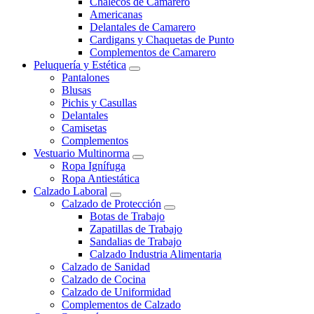
Chalecos de Camarero
Americanas
Delantales de Camarero
Cardigans y Chaquetas de Punto
Complementos de Camarero
Peluquería y Estética
Pantalones
Blusas
Pichis y Casullas
Delantales
Camisetas
Complementos
Vestuario Multinorma
Ropa Ignífuga
Ropa Antiestática
Calzado Laboral
Calzado de Protección
Botas de Trabajo
Zapatillas de Trabajo
Sandalias de Trabajo
Calzado Industria Alimentaria
Calzado de Sanidad
Calzado de Cocina
Calzado de Uniformidad
Complementos de Calzado