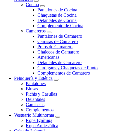
Cocina
Pantalones de Cocina
Chaquetas de Cocina
Delantales de Cocina
Complemento de Cocina
Camareros
Pantalones de Camarero
Camisas de Camarero
Polos de Camarero
Chalecos de Camarero
Americanas
Delantales de Camarero
Cardigans y Chaquetas de Punto
Complementos de Camarero
Peluquería y Estética
Pantalones
Blusas
Pichis y Casullas
Delantales
Camisetas
Complementos
Vestuario Multinorma
Ropa Ignífuga
Ropa Antiestática
Calzado Laboral